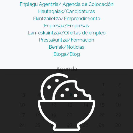
Enplegu Agentzia/ Agencia de Colocación
Hautagaiak/Candidaturas
Ekintzailetza/Emprendimiento
Enpresak/Empresas
Lan-eskaintzak/Ofertas de empleo
Prestakuntza/Formación
Berriak/Noticias
Bloga/Blog
Agenda
1
2
3
4
5
6
7
8
9
10
11
12
13
14
15
16
17
18
19
20
21
22
23
24
25
26
27
28
29
30