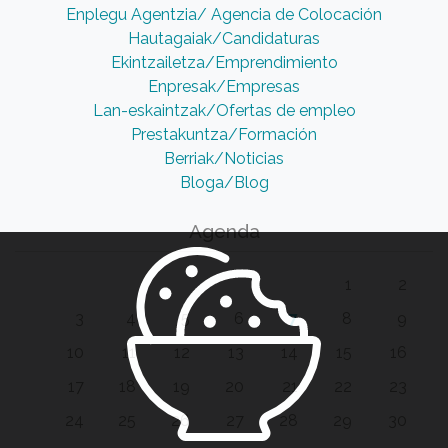
Enplegu Agentzia/ Agencia de Colocación
Hautagaiak/Candidaturas
Ekintzailetza/Emprendimiento
Enpresak/Empresas
Lan-eskaintzak/Ofertas de empleo
Prestakuntza/Formación
Berriak/Noticias
Bloga/Blog
Agenda
1
2
3
4
5
6
7
8
9
10
11
12
13
14
15
16
17
18
19
20
21
22
23
24
25
26
27
28
29
30