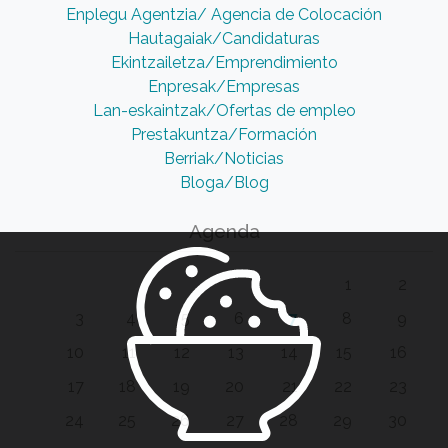
Enplegu Agentzia/ Agencia de Colocación
Hautagaiak/Candidaturas
Ekintzailetza/Emprendimiento
Enpresak/Empresas
Lan-eskaintzak/Ofertas de empleo
Prestakuntza/Formación
Berriak/Noticias
Bloga/Blog
Agenda
1
2
3
4
5
6
7
8
9
10
11
12
13
14
15
16
17
18
19
20
21
22
23
24
25
26
27
28
29
30