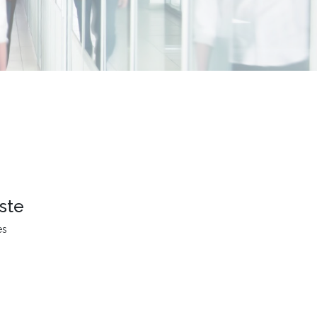
ste
es