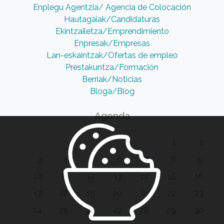
Enplegu Agentzia/ Agencia de Colocación
Hautagaiak/Candidaturas
Ekintzailetza/Emprendimiento
Enpresak/Empresas
Lan-eskaintzak/Ofertas de empleo
Prestakuntza/Formación
Berriak/Noticias
Bloga/Blog
Agenda
1
2
3
4
5
6
7
8
9
10
11
12
13
14
15
16
17
18
19
20
21
22
23
24
25
26
27
28
29
30