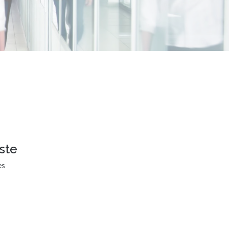
ste
es