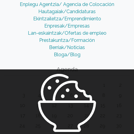
Enplegu Agentzia/ Agencia de Colocación
Hautagaiak/Candidaturas
Ekintzailetza/Emprendimiento
Enpresak/Empresas
Lan-eskaintzak/Ofertas de empleo
Prestakuntza/Formación
Berriak/Noticias
Bloga/Blog
Agenda
1
2
3
4
5
6
7
8
9
10
11
12
13
14
15
16
17
18
19
20
21
22
23
24
25
26
27
28
29
30